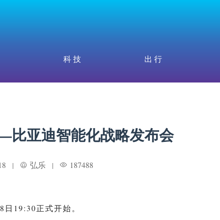
科 技
出 行
—比亚迪智能化战略发布会
18
弘乐
187488
|
|
日19:30正式开始。