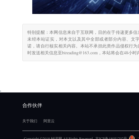
特别提醒：本网信息来自于互联网，目的在于传递更多信
未经本站证实，对本文以及其中全部或者部分内容、文
诺，请自行核实相关内容。本站不承担此类作品侵权行为
时发送相关信息至bireading@163.com，本站将会在48
,
合作伙伴
关于我们
阿里云
Copyright ©2018 铋读网 All Rights Reserved.
京ICP备18051707号