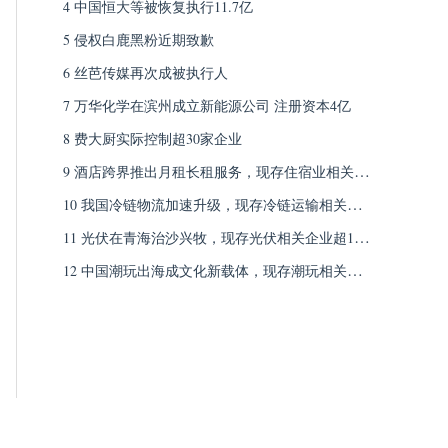
亿
4 中国恒大等被恢复执行11.7亿
5 侵权白鹿黑粉近期致歉
6 丝芭传媒再次成被执行人
7 万华化学在滨州成立新能源公司 注册资本4亿
8 费大厨实际控制超30家企业
9 酒店跨界推出月租长租服务‌，现存住宿业相关企
业超156.3万家
10 我国冷链物流加速升级‌，现存冷链运输相关企
业超3.2万家
11 光伏在青海治沙兴牧，现存光伏相关企业超132
万家
12 中国潮玩出海成文化新载体‌，现存潮玩相关企
业超2.3万家