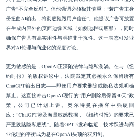
广告“不完全反对”。但他强调必须极其慎重：“若广告主身
份扭曲AI输出，将彻底摧毁用户信任”。他提议广告可放置
在生成内容外的页面边缘区域（如侧边栏或底部），同时
确保广告具有高实用性与明确非干扰性。这一表态引发业
界对AI伦理与商业化的深度讨论。
更为敏感的是，OpenAI正深陷法律与隐私漩涡。在与《纽
约时报》的版权诉讼中，法院裁定其必须永久保留所有
ChatGPT输出日志——即便用户要求删除或隐私法规明确
禁止。这直接冲击OpenAI现行的“用户删除后保留30天”政
策，公司已计划上诉。奥尔特曼在播客中强硬回
应：“ChatGPT涉及海量敏感数据，《纽约时报》的要求已
严重践踏隐私底线”。随着GPT-5发布临近，技术跃进与商
业伦理的平衡成为悬在OpenAI头顶的双刃剑。