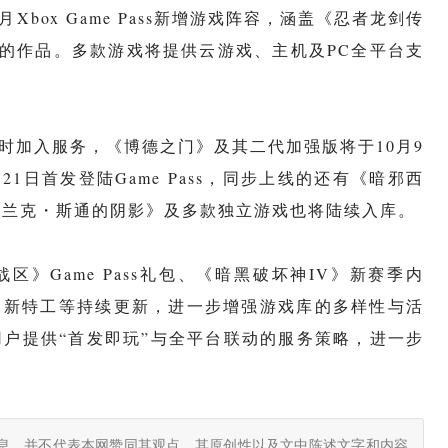
月Xbox Game Pass新增游戏阵容，涵盖《忍者龙剑传
的作品。多款游戏将提供云游戏、主机及PC全平台支
时加入服务，《博德之门》及其二代加强版将于10月9
1日首发登陆Game Pass，同步上线的还有《暗邪西
弗兰克・斯通的阴影》及多款独立游戏也将陆续入库。
》Game Pass礼包、《暗黑破坏神IV》新赛季内
》新特工等持续更新，进一步增强游戏库的多样性与活
为用户提供“首发即玩”与全平台联动的服务策略，进一步
息，并不代表本网赞同其观点。其原创性以及文中陈述文字和内容