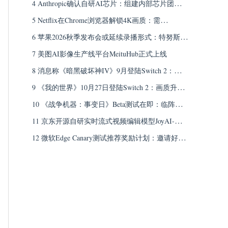
科学家，聚焦AGI战略与科学应用
4 Anthropic确认自研AI芯片：组建内部芯片团队，
将采取“多芯片策略”
5 Netflix在Chrome浏览器解锁4K画质：需
Win11+Premium订阅，macOS仍限Safari
6 苹果2026秋季发布会或延续录播形式：特努斯首
秀在即，全程现场演讲概率低
7 美图AI影像生产线平台MeituHub正式上线
8 消息称《暗黑破坏神IV》9月登陆Switch 2：定价
69.99美元，实体版仅含下载码
9 《我的世界》10月27日登陆Switch 2：画质升
级、光照阴影增强
10 《战争机器：事变日》Beta测试在即：临阵追
加PVP模式，PC推荐配置i5-11600K+RTX 4060
11 京东开源自研实时流式视频编辑模型JoyAI-
Video-Edit：让视频“边播边改”
12 微软Edge Canary测试推荐奖励计划：邀请好友
使用移动端Edge，每月最高可获7500积分