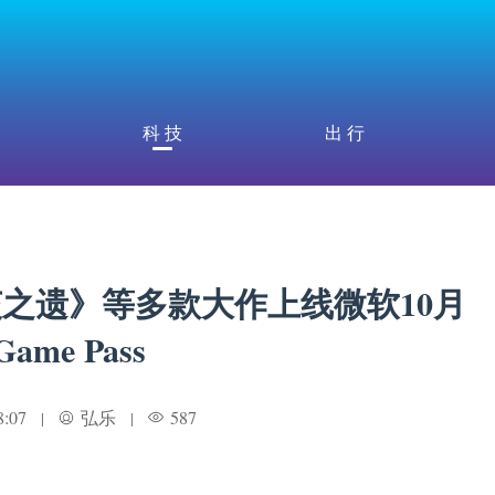
科 技
出 行
之遗》等多款大作上线微软10月
Game Pass
8:07
弘乐
587
|
|