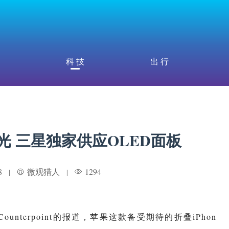
科 技
出 行
曝光 三星独家供应OLED面板
8
微观猎人
1294
|
|
nterpoint的报道，苹果这款备受期待的折叠iPhon