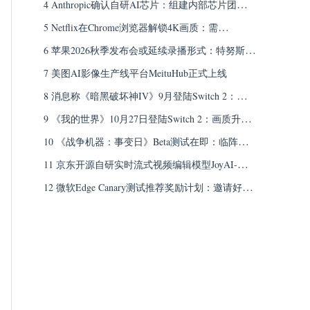
科学家，聚焦AGI战略与科学应用
4 Anthropic确认自研AI芯片：组建内部芯片团队，
将采取“多芯片策略”
5 Netflix在Chrome浏览器解锁4K画质：需
Win11+Premium订阅，macOS仍限Safari
6 苹果2026秋季发布会或延续录播形式：特努斯首
秀在即，全程现场演讲概率低
7 美图AI影像生产线平台MeituHub正式上线
8 消息称《暗黑破坏神IV》9月登陆Switch 2：定价
69.99美元，实体版仅含下载码
9 《我的世界》10月27日登陆Switch 2：画质升
级、光照阴影增强
10 《战争机器：事变日》Beta测试在即：临阵追
加PVP模式，PC推荐配置i5-11600K+RTX 4060
11 京东开源自研实时流式视频编辑模型JoyAI-
Video-Edit：让视频“边播边改”
12 微软Edge Canary测试推荐奖励计划：邀请好友
使用移动端Edge，每月最高可获7500积分