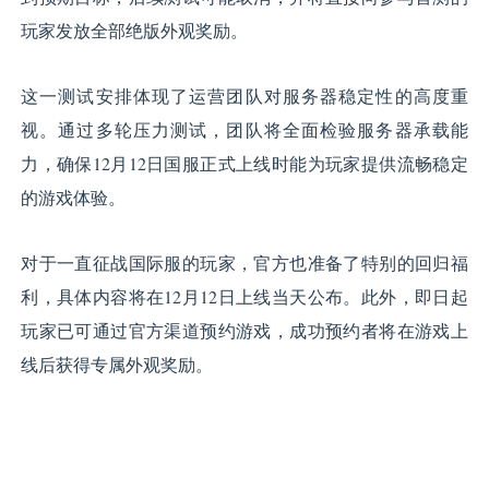
玩家发放全部绝版外观奖励。
这一测试安排体现了运营团队对服务器稳定性的高度重
视。通过多轮压力测试，团队将全面检验服务器承载能
力，确保12月12日国服正式上线时能为玩家提供流畅稳定
的游戏体验。
对于一直征战国际服的玩家，官方也准备了特别的回归福
利，具体内容将在12月12日上线当天公布。此外，即日起
玩家已可通过官方渠道预约游戏，成功预约者将在游戏上
线后获得专属外观奖励。